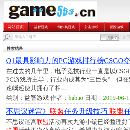
网站首页
益智游戏
动作类游戏
射击游戏
冒险游戏
热门
搜索结果
Q1最具影响力的PC游戏排行榜CSGO
在过去的几年里，电子竞技行业一直是以CSGO、
PC游戏所主导，行业内成其为“三巨头”。但
速崛起使其拥有了相…
类别：
益智游戏
作者：
habao
日期：
2019-06-1
不思议迷宫》
联盟
任务升级技巧
联盟
不思议迷宫
联盟
活动再次九游小编已经整理好