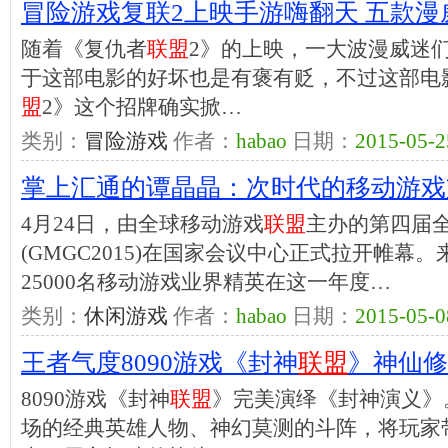
冒险游戏复联2上映手游嗨翻天 五款漫
随着《复仇者
联盟
2》的上映，一大波漫威迷
于这部电影的好坏也是有褒有贬，不过这部电
盟
2》这个招牌确实掀…
类别：
冒险游戏
作者：
habao
日期：
2015-05-2
掌上汇通的谭晶晶：次时代的移动游戏
4月24日，由全球移动游戏
联盟
主办的第四届
(GMGC2015)在国家会议中心正式拉开帷幕
25000名移动游戏业界精英在这一年度…
类别：
休闲游戏
作者：
habao
日期：
2015-05-0
王者气度8090游戏《封神
联盟
》神仙修
8090游戏《封神
联盟
》完美演绎《封神演义》
场的经典英雄人物、神幻莫测的斗阵，将玩家