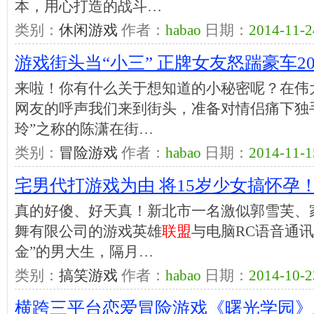
本，用心打造的战斗…
类别：
休闲游戏
作者：
habao
日期：
2014-11-2
游戏街头当“小三” 正牌女友怒踹豪车20
来啦！你有什么关于想知道的小秘密呢？在伟
网友的呼声我们来到街头，准备对情侣痛下独
玲”之称的陈潇在街…
类别：
冒险游戏
作者：
habao
日期：
2014-11-1
宅男代打游戏为由 将15岁少女搞怀孕
真的好傻、好天真！新北市一名激似郭雪芙、
舞有限公司的游戏英雄
联盟
与电脑RC语音通
金”的男大生，隔月…
类别：
搞笑游戏
作者：
habao
日期：
2014-10-2
横跨三平台恋爱冒险游戏《曙光学园》