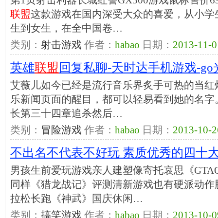
第1页射击利器长城红警GX300游戏鼠标售价
联盟
这款游戏在国内深受大众的喜爱，从小学
生到女生，在全中国卷…
类别：
射击游戏
作者：
habao
日期：
2013-11-0
英雄
联盟
回复私聊-天时达手机游戏-g
艾薇儿如今已经是流行音乐界炙手可热的当红
乐新闻页面的醒目，都可以轻易看到她的名字。
长第三十四章追杀然后…
类别：
冒险游戏
作者：
habao
日期：
2013-10-2
不出名不代表不好玩 素质优秀的四十
男孩生前爱玩游戏亲人建塑像寄托哀思《GTA
同样《猎龙战记》评测清新游戏也有硬派动作
拉松长跑《神武》国庆休闲…
类别：
搞笑游戏
作者：
habao
日期：
2013-10-0