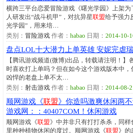
横跨三平台恋爱冒险游戏《曙光学园》上架为
人研发出“战斗机甲”，对抗异星
联盟
给予强力
光学园”，用来培…
类别：
冒险游戏
作者：
habao
日期：
2014-10-1
盘点LOL十大潜力上单英雄 安妮完虐
【腾讯游戏频道(微博)出品，转载请注明！】
时喜欢打上单吗？但在如今这个游戏版本中，
凶悍的老盘上单不太…
类别：
射击游戏
作者：
habao
日期：
2014-08-2
顺网游戏《
联盟
》你造吗激爽休闲两不误
游戏网：：40407COM！休闲游戏
顺网游戏《
联盟
》中并非只有打打杀杀，同样
里种种植物休闲的度过。顺网游戏《
联盟
》的