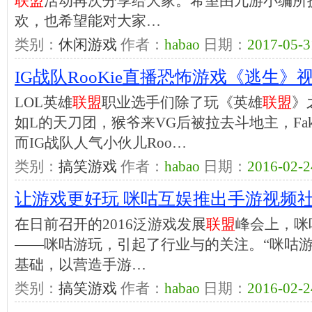
联盟
活动再次分享给大家。希望由九游小编所
欢，也希望能对大家…
类别：
休闲游戏
作者：
habao
日期：
2017-05-3
IG战队RooKie直播恐怖游戏《逃生》
LOL英雄
联盟
职业选手们除了玩《英雄
联盟
》
如L的天刀团，猴爷来VG后被拉去斗地主，Fake
而IG战队人气小伙儿Roo…
类别：
搞笑游戏
作者：
habao
日期：
2016-02-2
让游戏更好玩 咪咕互娱推出手游视频
在日前召开的2016泛游戏发展
联盟
峰会上，咪
——咪咕游玩，引起了行业与的关注。“咪咕游
基础，以营造手游…
类别：
搞笑游戏
作者：
habao
日期：
2016-02-2