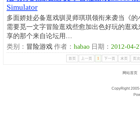
Simulator
多面娇娃必备逛戏驯灵师琪琪领衔来袭当《的
需要觅一文字冒险逛戏些愈加出色好玩的逛戏
享的那个来自论坛用…
类别：
冒险游戏
作者：
habao
日期：
2012-04-2
首页
上一页
1
下一页
末页
页次:
网站首页
CopyRight 200
Pow