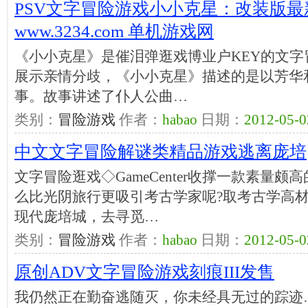
PSV文字冒险游戏小小克星：改装版最新的
www.3234.com 单机游戏网
《小小克星》是催泪弹逛戏博业户KEY的文字冒险
展示亲情分歧，《小小克星》描述的是以芳华
事。故事讲述了仆人公曲…
类别：
冒险游戏
作者：
habao
日期：
2012-05-0
中文文字冒险解谜类精品游戏逃离庞培
文字冒险逛戏◇GameCenter收撑一款素量
么比光阴旅行更吸引考古学家呢?取考古学高材
现代庞培城，去寻觅…
类别：
冒险游戏
作者：
habao
日期：
2012-05-0
原创ADV文字冒险游戏刻痕III发售
我仍然正在勤奋逃随灭，你未经具无过的踪迹