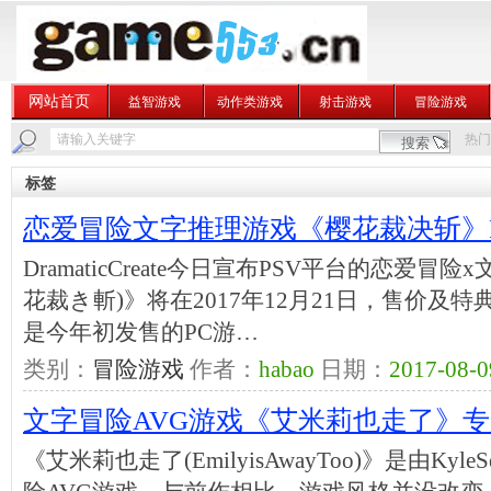
网站首页
益智游戏
动作类游戏
射击游戏
冒险游戏
热门
标签
恋爱冒险文字推理游戏《樱花裁决斩》
DramaticCreate今日宣布PSV平台的恋爱
花裁き斬)》将在2017年12月21日，售价及
是今年初发售的PC游…
类别：
冒险游戏
作者：
habao
日期：
2017-08-0
文字冒险AVG游戏《艾米莉也走了》
《艾米莉也走了(EmilyisAwayToo)》是由Ky