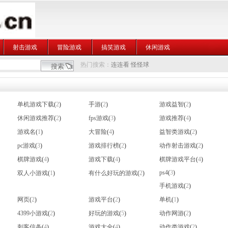
射击游戏
冒险游戏
搞笑游戏
休闲游戏
热门搜索：
连连看
怪怪球
单机游戏下载
(
2
)
手游
(
2
)
游戏益智
(
2
)
休闲游戏推荐
(
2
)
fps游戏
(
3
)
游戏推荐
(
4
)
游戏名
(
1
)
大冒险
(
4
)
益智类游戏
(
2
)
pc游戏
(
3
)
游戏排行榜
(
2
)
动作射击游戏
(
2
)
棋牌游戏
(
4
)
游戏下载
(
4
)
棋牌游戏平台
(
4
)
ps4
(
3
)
双人小游戏
(
1
)
有什么好玩的游戏
(
2
)
手机游戏
(
2
)
网页
(
2
)
游戏平台
(
2
)
单机
(
1
)
4399小游戏
(
2
)
好玩的游戏
(
5
)
动作网游
(
2
)
刺客信条
(
4
)
游戏大全
(
4
)
动作类游戏
(
2
)