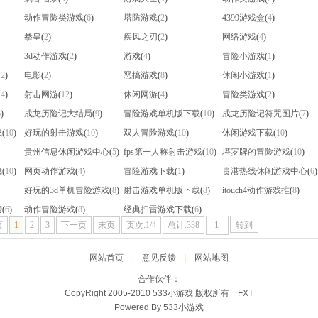
动作冒险类游戏
(
6
)
塔防游戏
(
2
)
4399游戏盒
(
4
)
拳皇
(
2
)
疾风之刃
(
2
)
网络游戏
(
4
)
3d动作游戏
(
2
)
游戏
(
4
)
冒险小游戏
(
1
)
12
)
电影
(
2
)
恶搞游戏
(
8
)
休闲小游戏
(
1
)
14
)
射击网游
(
12
)
休闲网游
(
4
)
冒险类游戏
(
2
)
6
)
成龙历险记大结局
(
9
)
冒险游戏单机版下载
(
10
)
成龙历险记符咒图片
(
7
)
载
(
10
)
好玩的射击游戏
(
10
)
双人冒险游戏
(
10
)
休闲游戏下载
(
10
)
贵州信息休闲游戏中心
(
5
)
fps第一人称射击游戏
(
10
)
塔罗牌的冒险游戏
(
10
)
戏
(
10
)
网页动作游戏
(
4
)
冒险游戏下载
(
1
)
贵港热线休闲游戏中心
(
6
)
好玩的3d单机冒险游戏
(
8
)
射击游戏单机版下载
(
8
)
itouch4动作游戏推
(
8
)
榜
(
6
)
动作冒险游戏
(
8
)
经典扫雷游戏下载
(
6
)
页
1
2
3
下一页
末页
页次:1/4
总计:338
转到
网站首页
|
意见反馈
|
网站地图
合作伙伴：
CopyRight 2005-2010
533小游戏
版权所有 FXT
Powered By
533小游戏