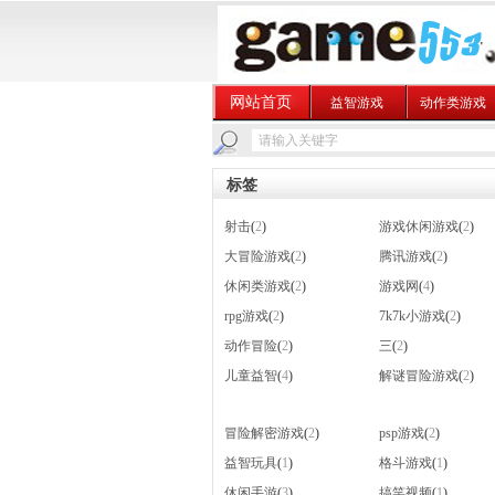
网站首页
益智游戏
动作类游戏
标签
射击
(
2
)
游戏休闲游戏
(
2
)
大冒险游戏
(
2
)
腾讯游戏
(
2
)
休闲类游戏
(
2
)
游戏网
(
4
)
rpg游戏
(
2
)
7k7k小游戏
(
2
)
动作冒险
(
2
)
三
(
2
)
儿童益智
(
4
)
解谜冒险游戏
(
2
)
冒险解密游戏
(
2
)
psp游戏
(
2
)
益智玩具
(
1
)
格斗游戏
(
1
)
休闲手游
(
3
)
搞笑视频
(
1
)