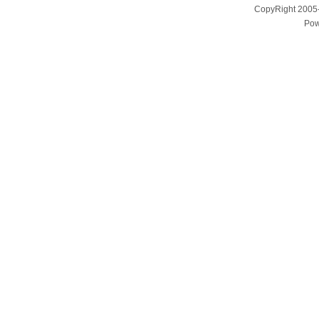
CopyRight 200
Pow